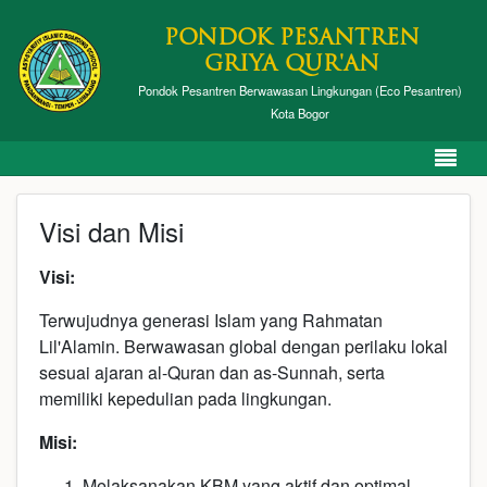
PONDOK PESANTREN
GRIYA QUR'AN
Pondok Pesantren Berwawasan Lingkungan (Eco Pesantren)
Kota Bogor
Visi dan Misi
Visi:
Terwujudnya generasi Islam yang Rahmatan
Lil'Alamin. Berwawasan global dengan perilaku lokal
sesuai ajaran al-Quran dan as-Sunnah, serta
memiliki kepedulian pada lingkungan.
Misi:
Melaksanakan KBM yang aktif dan optimal